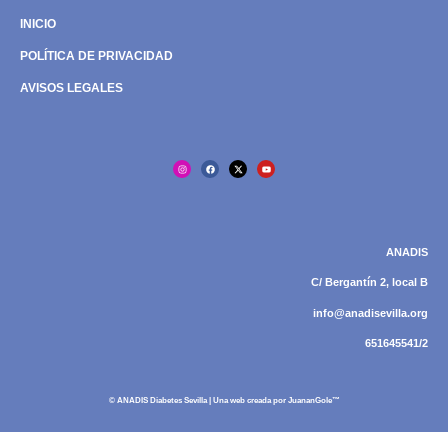
INICIO
POLÍTICA DE PRIVACIDAD
AVISOS LEGALES
ANADIS
C/ Bergantín 2, local B
info@anadisevilla.org
651645541/2
© ANADIS Diabetes Sevilla | Una web creada por
JuananGole™