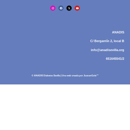
ANADIS
C/ Bergantín 2, local B
info@anadisevilla.org
651645541/2
© ANADIS Diabetes Sevilla | Una web creada por
JuananGole™