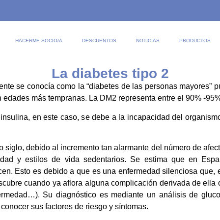
HACERME SOCIO/A
DESCUENTOS
NOTICIAS
PRODUCTOS
La diabetes tipo 2
mente se conocía como la “diabetes de las personas mayores” p
 edades más tempranas. La DM2 representa entre el 90% -95% 
nsulina, en este caso, se debe a la incapacidad del organismo 
siglo, debido al incremento tan alarmante del número de afect
sidad y estilos de vida sedentarios. Se estima que en Es
cen. Esto es debido a que es una enfermedad silenciosa que,
cubre cuando ya aflora alguna complicación derivada de ella o e
nfermedad…). Su diagnóstico es mediante un análisis de gluc
 conocer sus factores de riesgo y síntomas.