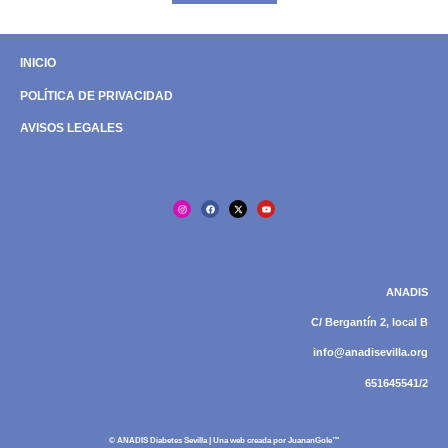
INICIO
POLÍTICA DE PRIVACIDAD
AVISOS LEGALES
ANADIS
C/ Bergantín 2, local B
info@anadisevilla.org
651645541/2
© ANADIS Diabetes Sevilla | Una web creada por
JuananGole™