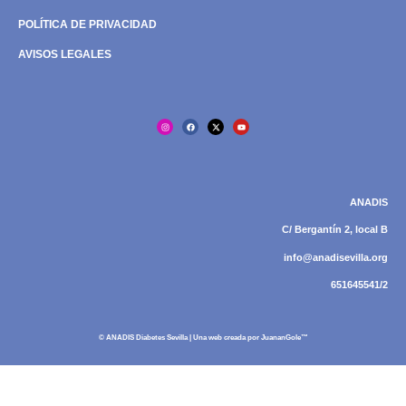
POLÍTICA DE PRIVACIDAD
AVISOS LEGALES
ANADIS
C/ Bergantín 2, local B
info@anadisevilla.org
651645541/2
© ANADIS Diabetes Sevilla | Una web creada por
JuananGole™