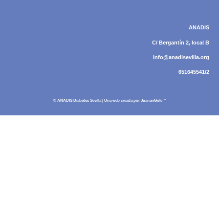
ANADIS
C/ Bergantín 2, local B
info@anadisevilla.org
651645541/2
© ANADIS Diabetes Sevilla | Una web creada por
JuananGole™