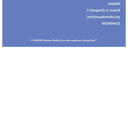
ANADIS
C/ Bergantín 2, local B
info@anadisevilla.org
651645541/2
© ANADIS Diabetes Sevilla | Una web creada por
JuananGole™