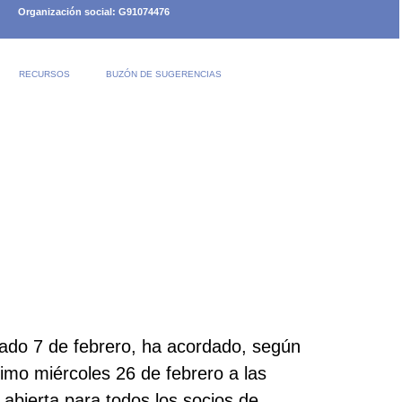
Organización social: G91074476
RECURSOS
BUZÓN DE SUGERENCIAS
sado 7 de febrero, ha acordado, según
ximo miércoles 26 de febrero a las
abierta para todos los socios de