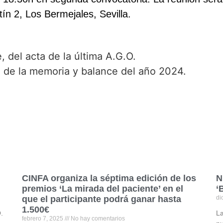
n 2, Los Bermejales, Sevilla.
, del acta de la última A.G.O.
 de la memoria y balance del año 2024.
CINFA organiza la séptima edición de los
N
premios ‘La mirada del paciente’ en el
‘
que el participante podrá ganar hasta
di
1.500€
.
La
febrero 7, 2025
No hay comentarios