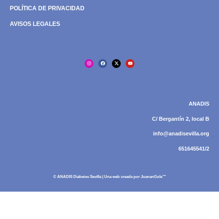
POLÍTICA DE PRIVACIDAD
AVISOS LEGALES
ANADIS
C/ Bergantín 2, local B
info@anadisevilla.org
651645541/2
© ANADIS Diabetes Sevilla | Una web creada por
JuananGole™