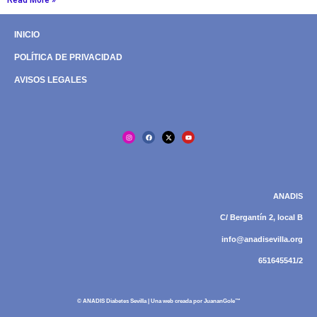
INICIO
POLÍTICA DE PRIVACIDAD
AVISOS LEGALES
ANADIS
C/ Bergantín 2, local B
info@anadisevilla.org
651645541/2
© ANADIS Diabetes Sevilla | Una web creada por
JuananGole™