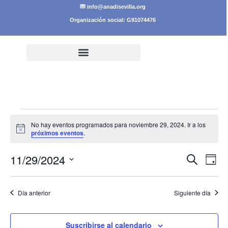
info@anadisevilla.org
Organización social: G91074476
No hay eventos programados para noviembre 29, 2024. Ir a los
Aviso
próximos eventos
.
Nave
Na
11/29/2024
Buscar
Día
Selecciona
de
de
la
fecha.
vi
Día anterior
Siguiente día
búsq
de
y
Ev
Suscribirse al calendario