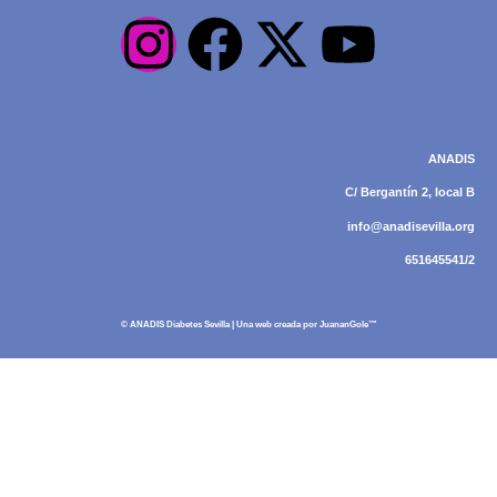
ANADIS
C/ Bergantín 2, local B
info@anadisevilla.org
651645541/2
© ANADIS Diabetes Sevilla | Una web creada por
JuananGole™