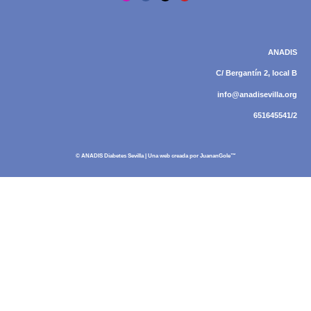
ANADIS
C/ Bergantín 2, local B
info@anadisevilla.org
651645541/2
© ANADIS Diabetes Sevilla | Una web creada por
JuananGole™