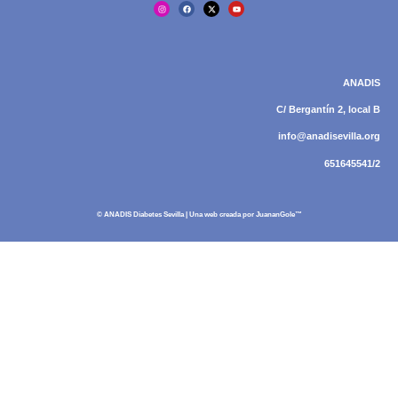
ANADIS
C/ Bergantín 2, local B
info@anadisevilla.org
651645541/2
© ANADIS Diabetes Sevilla | Una web creada por
JuananGole™