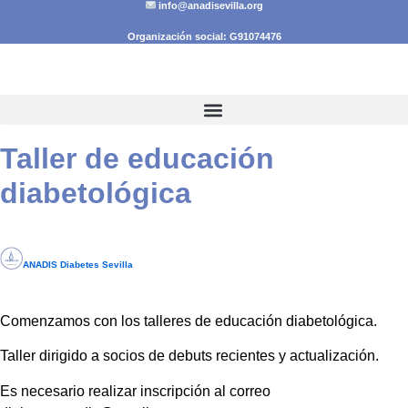
info@anadisevilla.org
Ir
al
Organización social: G91074476
contenido
Taller de educación
diabetológica
ANADIS Diabetes Sevilla
Comenzamos con los talleres de educación diabetológica.
Taller dirigido a socios de debuts recientes y
actualización.
Es necesario realizar inscripción al correo