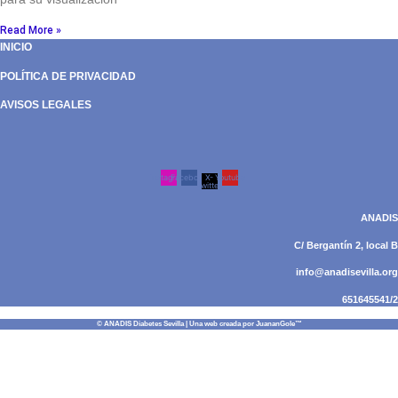
Read More »
INICIO
POLÍTICA DE PRIVACIDAD
AVISOS LEGALES
Instagram
Facebook
X-
Youtube
twitter
ANADIS
C/ Bergantín 2, local B
info@anadisevilla.org
651645541/2
© ANADIS Diabetes Sevilla | Una web creada por
JuananGole™